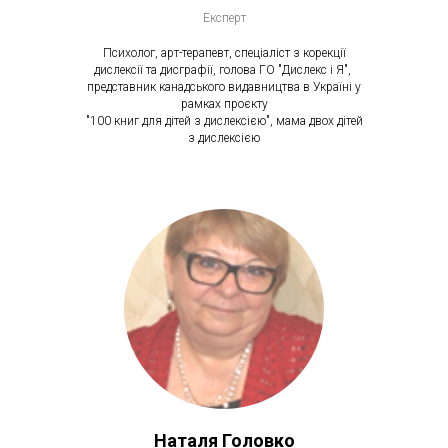
Експерт
Психолог, арт-терапевт, спеціаліст з корекції
дислексії та дисграфії, голова ГО "Дислекс і Я",
представник канадського видавництва в Україні у
рамках проєкту
"100 книг для дітей з дислексією", мама двох дітей
з дислексією
Наталя Головко