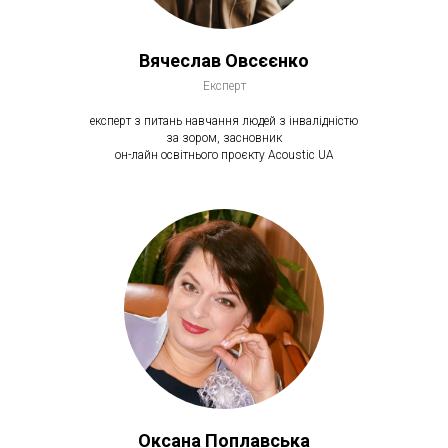
Вячеслав Овсєєнко
Експерт
експерт з питань навчання людей з інвалідністю
за зором, засновник
он-лайн освітнього проєкту Acoustic UA
Оксана Поплавська