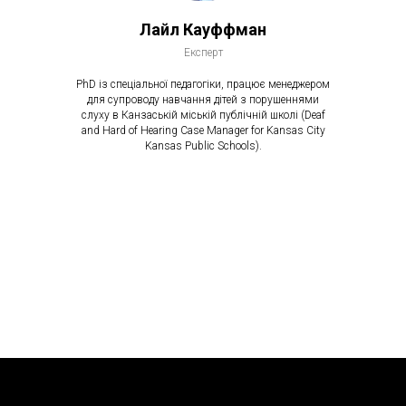
Лайл Кауффман
Експерт
PhD із спеціальної педагогіки, працює менеджером
для супроводу навчання дітей з порушеннями
слуху в Канзаській міській публічній школі (Deaf
and Hard of Hearing Case Manager for Kansas City
Kansas Public Schools).