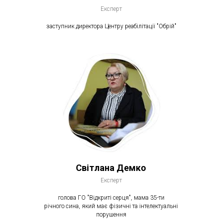
Експерт
заступник директора Центру реабілітації "Обрій"
Світлана Демко
Експерт
голова ГО "Відкриті серця", мама 35-ти
річного сина, який має фізичні та інтелектуальні
порушення